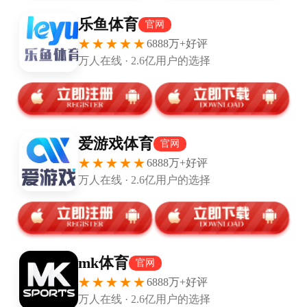
九游体育官方网站-孙铭
九游体育官网-一念万
徽：打封闭那一刻已经
劫！加布里埃尔最后一
做好了一切准备，对不
罚踢飞，伤心落泪，队
北京时间6月5日，CBA总决
2026 年 5 月 31日，欧冠迎来
起支持的人看到最差的|
友纷纷送上安慰
赛G5，广厦82-103...
本赛季最后一场...