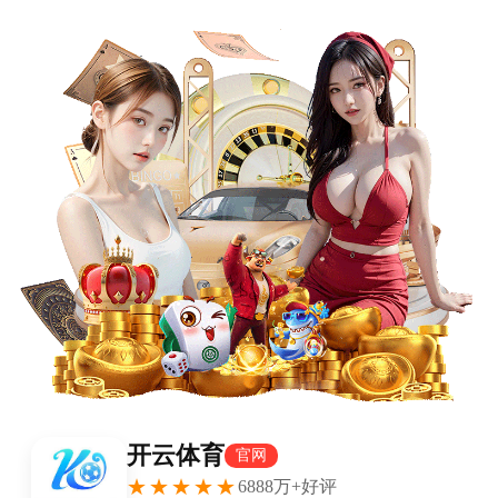
首页
德甲
九游体育官网-一念万
jiuyou-力挺麦麦提江 足
劫！加布里埃尔最后一
协驳回浙江上诉：董春
罚踢飞，伤心落泪，队
雨冲撞犯规 津门虎点球
2026 年 5 月 31日，欧冠迎来
北京时间5月13日晚，中国足
友纷纷送上安慰
有效
本赛季最后一场...
协裁判委员会评议组，进行...
2026-06-07
132
2026-06-06
124