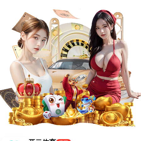
英超
意甲
法甲
德甲
西甲
欧冠
劫！加
九游体育官方网站-CBA总决
【早报】欧联四
，伤
赛门票被哄抢？G5战被炒到
超两席迎来内战
安慰
7778元：上海队无愧CBA尼
迎来本赛
北京时间6月5日，CBA总决赛G5
体坛周报全媒体原创
克斯
战将回到上海队主场...
赛对阵：维拉...
130
2026-06-07
130
2026-06-07