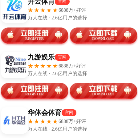
打响中
九游体育-图片报：法兰克福
jiuyou-力挺麦
迈出卫
主帅列拉将离任，新帅候选
回浙江上诉：董
人包括特德斯科等
规 津门虎点球有
君 打
据《图片报》消息，法兰克福主
北京时间5月13日晚
帅列拉将离任，新帅候选人...
判委员会评议组，进行.
161
2026-06-06
124
2026-06-06