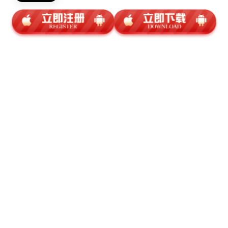
上一篇：
九游体育-难怪蓝玉
下一篇：
九游体育官方网站-
被朱元璋屠戮三族，你不看
奥古斯托：在里约保持训练
他都做了啥，竟连王妃都敢
状态 施密特是最佳教练！
侮辱
相关文章
九游体育官方网站-孙铭徽：
九游体育官网-1-2！2-0！中
打封闭那一刻已经做好了一
国队2连败获喜讯：感谢卡塔
切准备，对不起支持的人看
尔，末轮需看日本队脸色
到最差的|浙江广厦|总决赛|上