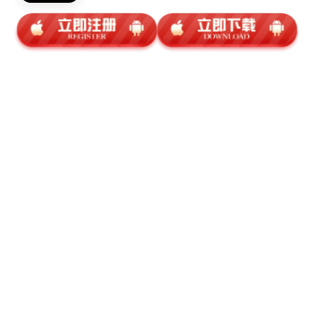
包括国内联赛在内的各项赛事，在足球场上决定最终的
排名是“至关重要的”，比利时联赛的做法很可能会导致
他们丧失下赛季欧战的比赛资格。
在刚刚接到欧足联的警告时，比利时职业联盟的第一反
应是愤怒，比利时媒体HLN撰文称：“比利时人感到愤
怒，我们的俱乐部不希望被制裁或者被欧洲排斥。欧足
联是典型的双标，他们与欧盟将公共卫生放在首位的提
议是背道而驰的。白俄罗斯联赛仍然如火如荼地进行，
这其实是很危险的，职业联盟相信，会有中小型的职业
联赛效仿比利时联赛的做法。”
但冷静下来的比利时人不愿与欧足联闹僵，比利时足协
主席巴亚特在周末紧急会晤了欧足联主席切费林，其主
要目的就是为了阐述比利时方面提前结束联赛的合法
性。虽然比利时联赛可能提前结束，但杯赛尚未结束，